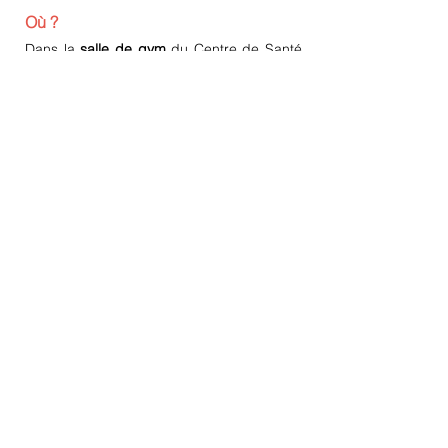
Où ?
Dans la
salle de gym
du Centre de Santé
du Miroir
Prix ?
Gratuit
Inscriptions ?
Inscription à l'accue
il
(il est possible que
vous soyez placé
liste d'attente)
sur
Contact :
02/
511 34 74