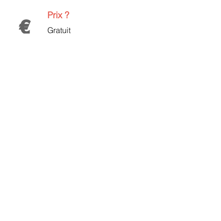
Prix ?
€
Gratuit
Inscription ?
A
l'accueil
ou
auprès d'un
professionnel
du Centre
de Santé du Miroir
Contact :
Alexandra LOUIS
02 511 34 74