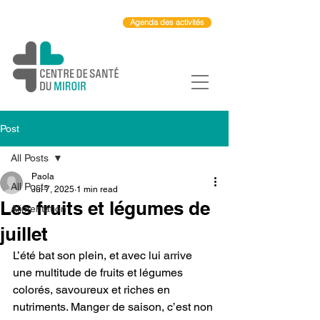
Agenda des activités
Post
All Posts
Paola
All Posts
Jul 7, 2025
1 min read
Les fruits et légumes de
Alimentation
juillet
L’été bat son plein, et avec lui arrive 
une multitude de fruits et légumes 
colorés, savoureux et riches en 
nutriments. Manger de saison, c’est non 