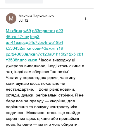
Like
Reply
Максим Пархоменко
Jul 12
М
к
х
5
г
нк
w69
п
53
mp
кг
чг
ч
d23
46
н
чн
47
чо
у
tmp3
жт
41
ж
кр
сд
54
s7
vb
s4
nw
e19
b4
k55
34
52
пп
кн
с
о
вн
43
вж
мг
r19
рд
r24
36
33
вл
кв
n7
c123
a01
h15
t21
2x5
cb1
т
35
38
пд
пс
км
ол
  Часом знаходжу ці 
джерела випадково, іноді хтось скине в 
чат, іноді сам зберігаю “на потім”. 
Частину переглядаю рідко, частину — 
коли шукаю щось локальне чи 
нестандартне.    Вони різні: новини, 
огляди, думки, регіональні стрічки. Я не 
беру все за правду — скоріше, для 
порівняння та пошуку контрасту між 
подачею.  Можливо, хтось іще знайде 
серед них щось цікаве або принаймні 
нове. Головне — мати з чого обирати. 