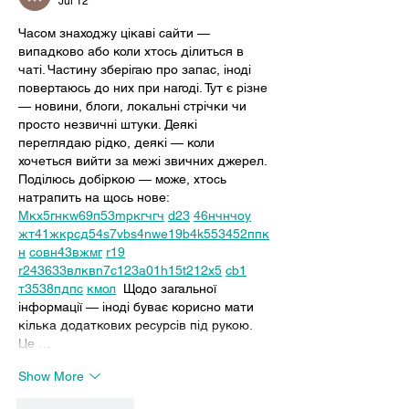
Jul 12
Часом знаходжу цікаві сайти — 
випадково або коли хтось ділиться в 
чаті. Частину зберігаю про запас, іноді 
повертаюсь до них при нагоді. Тут є різне 
— новини, блоги, локальні стрічки чи 
просто незвичні штуки. Деякі 
переглядаю рідко, деякі — коли 
хочеться вийти за межі звичних джерел.  
Поділюсь добіркою — може, хтось 
натрапить на щось нове:  
М
к
х
5
г
нк
w69
п
53
mp
кг
чг
ч
d23
46
н
чн
чо
у
жт
41
ж
кр
сд
54
s7
vb
s4
nw
e19
b4
k55
34
52
пп
к
н
с
о
вн
43
вж
мг
r19
r24
36
33
вл
кв
n7
c123
a01
h15
t21
2x5
cb1
т
35
38
пд
пс
км
ол
  Щодо загальної 
інформації — іноді буває корисно мати 
кілька додаткових ресурсів під рукою. 
Це …
Show More