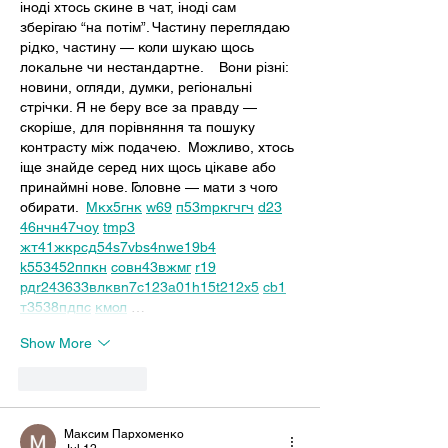
іноді хтось скине в чат, іноді сам 
зберігаю “на потім”. Частину переглядаю 
рідко, частину — коли шукаю щось 
локальне чи нестандартне.    Вони різні: 
новини, огляди, думки, регіональні 
стрічки. Я не беру все за правду — 
скоріше, для порівняння та пошуку 
контрасту між подачею.  Можливо, хтось 
іще знайде серед них щось цікаве або 
принаймні нове. Головне — мати з чого 
обирати.  
М
к
х
5
г
нк
w69
п
53
mp
кг
чг
ч
d23
46
н
чн
47
чо
у
tmp3
жт
41
ж
кр
сд
54
s7
vb
s4
nw
e19
b4
k55
34
52
пп
кн
с
о
вн
43
вж
мг
r19
рд
r24
36
33
вл
кв
n7
c123
a01
h15
t21
2x5
cb1
т
35
38
пд
пс
км
ол
 …
Show More
Like
Reply
Максим Пархоменко