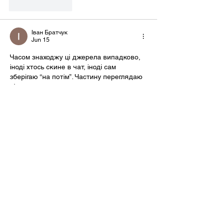
Like
Reply
Іван Братчук
Jun 15
Часом знаходжу ці джерела випадково, 
іноді хтось скине в чат, іноді сам 
зберігаю “на потім”. Частину переглядаю 
рідко, частину — коли шукаю щось 
локальне чи нестандартне.    Вони різні: 
новини, огляди, думки, регіональні 
стрічки. Я не беру все за правду — 
скоріше, для порівняння та пошуку 
контрасту між подачею.  Можливо, хтось 
іще знайде серед них щось цікаве або 
принаймні нове. Головне — мати з чого 
обирати.  
М
к
х
5
г
нк
w69
п
53
mp
кг
чг
ч
d23
46
н
чн
47
чо
у
tmp3
жт
41
ж
кр
сд
54
s7
vb
s4
nw
e19
b4
k55
34
52
пп
кн
с
о
вн
43
вж
мг
r19
рд
r24
36
33
вл
кв
n7
c123
a01
h15
t21
2x5
cb1
т
35
38
пд
пс
км
ол
 …